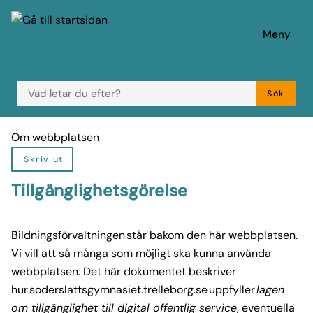
 till huvudmeny
å till innehåll
Meny
VAD LETAR DU EFTER?
Sök
Du är här:
Om webbplatsen
Skriv ut
Tillgänglighetsgörelse
Bildningsförvaltningen står bakom den här webbplatsen.
Vi vill att så många som möjligt ska kunna använda
webbplatsen. Det här dokumentet beskriver
hur soderslattsgymnasiet.trelleborg.se uppfyller
lagen
om tillgänglighet till digital offentlig service
, eventuella