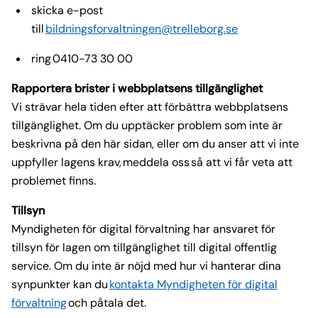
skicka e-post
till
bildningsforvaltningen@trelleborg.se
ring 0410-73 30 00
Rapportera brister i webbplatsens tillgänglighet
Vi strävar hela tiden efter att förbättra webbplatsens
tillgänglighet. Om du upptäcker problem som inte är
beskrivna på den här sidan, eller om du anser att vi inte
uppfyller lagens krav, meddela oss så att vi får veta att
problemet finns.
Tillsyn
Myndigheten för digital förvaltning har ansvaret för
tillsyn för lagen om tillgänglighet till digital offentlig
service. Om du inte är nöjd med hur vi hanterar dina
synpunkter kan du
kontakta Myndigheten för digital
förvaltning
och påtala det.