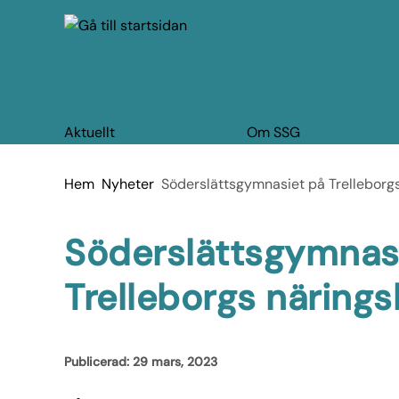
 till huvudmeny
å till innehåll
Aktuellt
Om SSG
Du är här:
Hem
Nyheter
Söderslättsgymnasiet på Trelleborg
Söderslättsgymnas
Trelleborgs näring
Publicerad:
29 mars, 2023