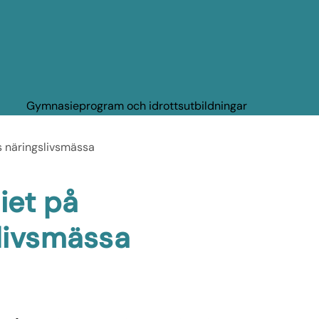
Gymnasieprogram och idrottsutbildningar
s näringslivsmässa
iet på
slivsmässa