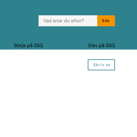
VAD LETAR DU EFTER?
Sök
Börja på SSG
Elev på SSG
Skriv ut