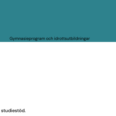
Gymnasieprogram och idrottsutbildningar
 studiestöd.