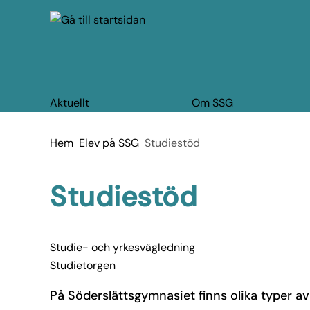
 till huvudmeny
å till innehåll
Aktuellt
Om SSG
Du är här:
Hem
Elev på SSG
Studiestöd
Studiestöd
Studie- och yrkesvägledning
Studietorgen
På Söderslättsgymnasiet finns olika typer av