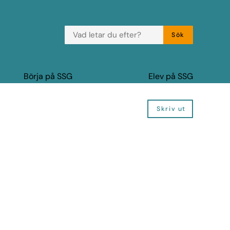
VAD LETAR DU EFTER?
Sök
Börja på SSG
Elev på SSG
Skriv ut